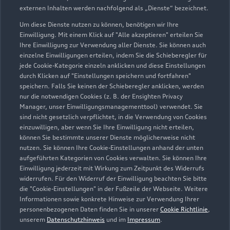
externen Inhalten werden nachfolgend als „Dienste“ bezeichnet.
Um diese Dienste nutzen zu können, benötigen wir Ihre
Einwilligung. Mit einem Klick auf "Alle akzeptieren" erteilen Sie
Ihre Einwilligung zur Verwendung aller Dienste. Sie können auch
einzelne Einwilligungen erteilen, indem Sie die Schieberegler für
jede Cookie-Kategorie einzeln anklicken und diese Einstellungen
durch Klicken auf "Einstellungen speichern und fortfahren"
speichern. Falls Sie keinen der Schieberegler anklicken, werden
nur die notwendigen Cookies (z. B. der Ensighten Privacy
Uffenheimer Straße 18
Manager, unser Einwilligungsmanagementtool) verwendet. Sie
97199 Ochsenfurt
sind nicht gesetzlich verpflichtet, in die Verwendung von Cookies
einzuwilligen, aber wenn Sie Ihre Einwilligung nicht erteilen,
können Sie bestimmte unserer Dienste möglicherweise nicht
09331 872948
nutzen. Sie können Ihre Cookie-Einstellungen anhand der unten
aufgeführten Kategorien von Cookies verwalten. Sie können Ihre
tobias.meyer@automeyer-ochsenfurt.de
Einwilligung jederzeit mit Wirkung zum Zeitpunkt des Widerrufs
widerrufen. Für den Widerruf der Einwilligung beachten Sie bitte
die "Cookie-Einstellungen" in der Fußzeile der Webseite. Weitere
Kontaktdaten herunterladen
Informationen sowie konkrete Hinweise zur Verwendung Ihrer
personenbezogenen Daten finden Sie in unserer
Cookie Richtlinie
,
unserem
Datenschutzhinweis
und im
Impressum
.