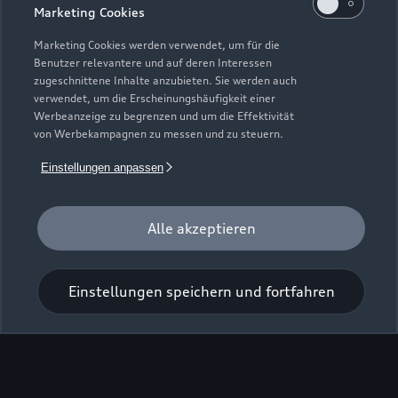
Marketing Cookies
Marketing Cookies werden verwendet, um für die
Benutzer relevantere und auf deren Interessen
zugeschnittene Inhalte anzubieten. Sie werden auch
verwendet, um die Erscheinungshäufigkeit einer
Werbeanzeige zu begrenzen und um die Effektivität
von Werbekampagnen zu messen und zu steuern.
Zu den Rädern
Einstellungen anpassen
Zurück nach oben
Alle akzeptieren
Modelle
Einstellungen speichern und fortfahren
Kaufen & leasen
Alle Modelle
Modelle vergleichen
Service & Zubehör
Neuwagensuche